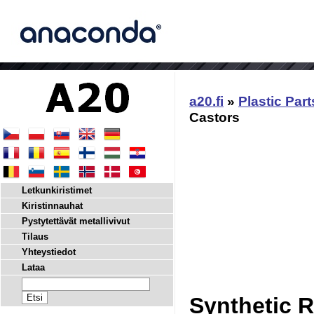
a20.fi
»
Plastic Part
Castors
Letkunkiristimet
Kiristinnauhat
Pystytettävät metallivivut
Tilaus
Yhteystiedot
Lataa
Synthetic R