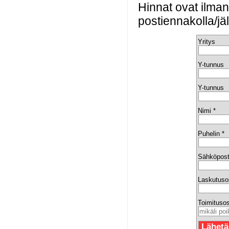
Hinnat ovat ilma
postiennakolla/jä
Yritys
Y-tunnus
Y-tunnus
Nimi *
Puhelin *
Sähköpost
Laskutuso
Toimitusos