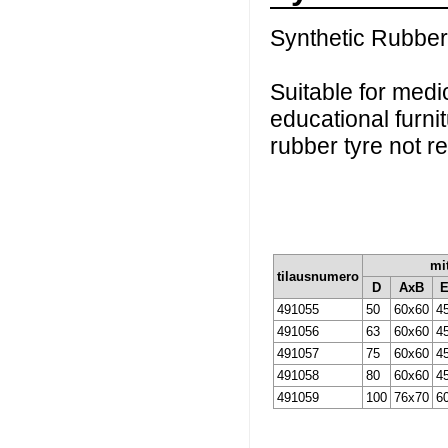
Synthetic Rubber 
Suitable for medi
educational furni
rubber tyre not re
mi
tilausnumero
D
AxB
491055
50
60x60
4
491056
63
60x60
4
491057
75
60x60
4
491058
80
60x60
4
491059
100
76x70
6