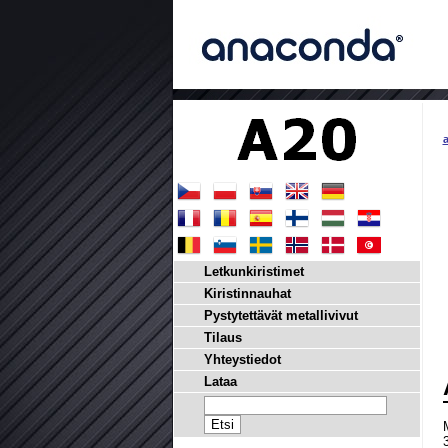
a
Letkunkiristimet
Kiristinnauhat
Pystytettävät metallivivut
Tilaus
Yhteystiedot
Lataa
M