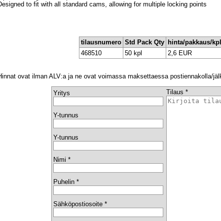
Designed to fit with all standard cams, allowing for multiple locking points
tilausnumero
Std Pack Qty
hinta/pakkaus/kp
468510
50 kpl
2,6 EUR
Hinnat ovat ilman ALV:a ja ne ovat voimassa maksettaessa postiennakolla/jäl
Tilaus *
Yritys
Y-tunnus
Y-tunnus
Nimi *
Puhelin *
Sähköpostiosoite *