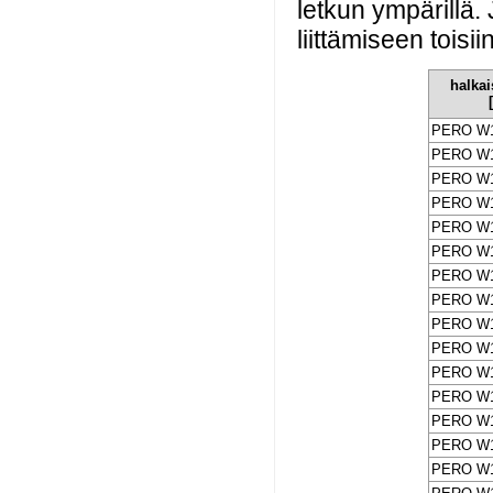
letkun ympärillä. 
liittämiseen toisi
halkai
PERO W1 
PERO W1 
PERO W1 
PERO W1 
PERO W1 
PERO W1 
PERO W1 
PERO W1 
PERO W1 
PERO W1 
PERO W1 
PERO W1 
PERO W1 
PERO W1 
PERO W1 