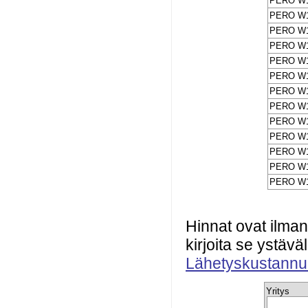
PERO W1 
PERO W1 
PERO W1 
PERO W1 
PERO W1 
PERO W1 
PERO W1 
PERO W1 
PERO W1 
PERO W1 
PERO W1 
PERO W1 
PERO W1 
Hinnat ovat ilman
kirjoita se ystävä
Lähetyskustannu
Yritys