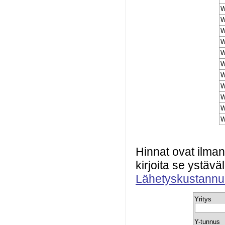
W
W
W
W
W
W
W
W
W
W
W
Hinnat ovat ilman
kirjoita se ystävä
Lähetyskustannu
Yritys
Y-tunnus