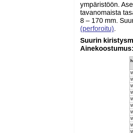
ympäristöön. Ase
tavanomaista tasa-
8 – 170 mm. Suure
(perforoitu)
.
Suurin kiristys
Ainekoostumus
h
W
W
W
W
W
W
W
W
W
W