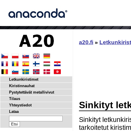
a20.fi
»
Letkunkiris
Letkunkiristimet
Kiristinnauhat
Pystytettävät metallivivut
Tilaus
Sinkityt le
Yhteystiedot
Lataa
Sinkityt letkunkir
tarkoitetut kiristi