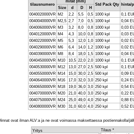
mitat (mm)
tilausnumero
Std Pack Qty
hinta/
Size
d
D
H
0040020000VR
M2
2,2
5,5
0,5
1000 kpl
0,1 EU
0040040000VR
M2,5
2,7
7,0
0,5
1000 kpl
0,04 E
0040060000VR
M3
3,2
8,0
0,8
1000 kpl
0,03 E
0040120000VR
M4
4,3
10,0
0,8
1000 kpl
0,03 E
0040220000VR
M5
5,3
12,0
1,0
1000 kpl
0,02 E
0040290000VR
M6
6,4
14,0
1,2
1000 kpl
0,02 E
0040390000VR
M8
8,4
18,0
1,5
1000 kpl
0,04 E
0040450000VR
M10
10,5
22,0
2,0
1000 kpl
0,1 EU
0040530000VR
M12
13,0
27,0
2,5
500 kpl
0,1 EU
0040550000VR
M14
15,0
30,0
2,5
500 kpl
0,09 E
0040640000VR
M16
17,0
32,0
3,0
250 kpl
0,24 E
0040650000VR
M18
19,0
36,0
3,0
250 kpl
0,54 E
0040700000VR
M20
21,0
40,0
3,0
250 kpl
0,22 E
0040750000VR
M24
25,0
49,0
4,0
250 kpl
0,88 E
0040800000VR
M30
31,0
60,0
4,0
250 kpl
0,52 E
Hinnat ovat ilman ALV:a ja ne ovat voimassa maksettaessa postiennakolla/jäl
Tilaus *
Yritys