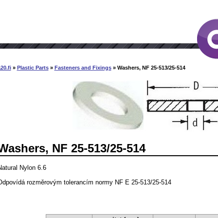
20.fi
»
Plastic Parts
»
Fasteners and Fixings
» Washers, NF 25-513/25-514
Washers, NF 25-513/25-514
Natural Nylon 6.6
Odpovídá rozměrovým tolerancím normy NF E 25-513/25-514