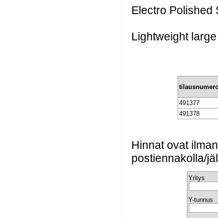
Electro Polished 
Lightweight larg
tilausnumer
491377
491378
Hinnat ovat ilma
postiennakolla/jä
Yritys
Y-tunnus