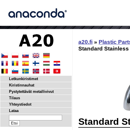
a20.fi
»
Plastic Part
Standard Stainless
Letkunkiristimet
Kiristinnauhat
Pystytettävät metallivivut
Tilaus
Yhteystiedot
Lataa
Standard St