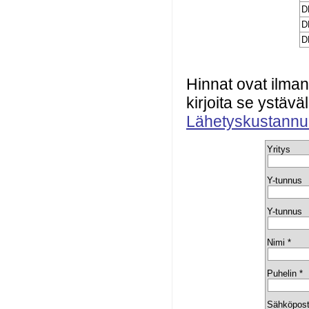
D
D
D
Hinnat ovat ilman
kirjoita se ystävä
Lähetyskustannu
Yritys
Y-tunnus
Y-tunnus
Nimi *
Puhelin *
Sähköpost