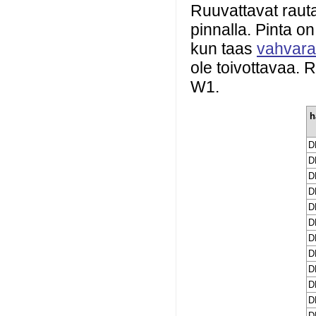
Ruuvattavat rautal
pinnalla. Pinta o
kun taas
vahvarak
ole toivottavaa. R
W1.
h
D
D
D
D
D
D
D
D
D
D
D
D