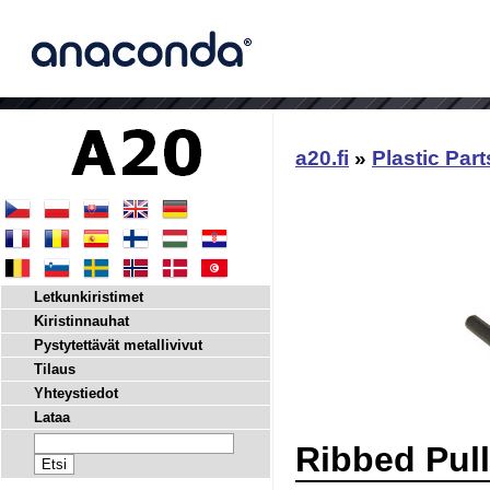
a20.fi
»
Plastic Part
Letkunkiristimet
Kiristinnauhat
Pystytettävät metallivivut
Tilaus
Yhteystiedot
Lataa
Ribbed Pull