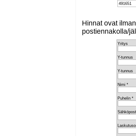
491651
Hinnat ovat ilma
postiennakolla/jä
Yritys
Y-tunnus
Y-tunnus
Nimi *
Puhelin *
Sähköpost
Laskutuso