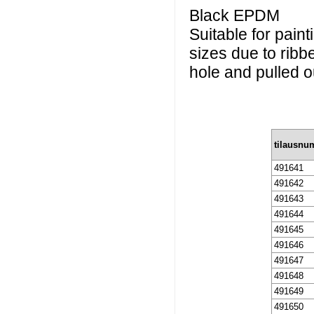
Black EPDM
Suitable for paint
sizes due to ribb
hole and pulled o
tilausnu
491641
491642
491643
491644
491645
491646
491647
491648
491649
491650