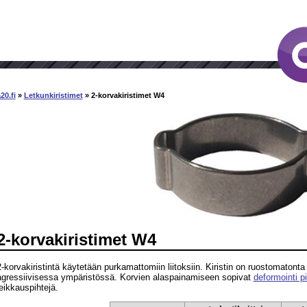
20.fi
»
Letkunkiristimet
» 2-korvakiristimet W4
2-korvakiristimet W4
2-korvakiristintä käytetään purkamattomiin liitoksiin. Kiristin on ruostomatonta 
agressiivisessa ympäristössä. Korvien alaspainamiseen sopivat
deformointi pi
leikkauspihtejä.