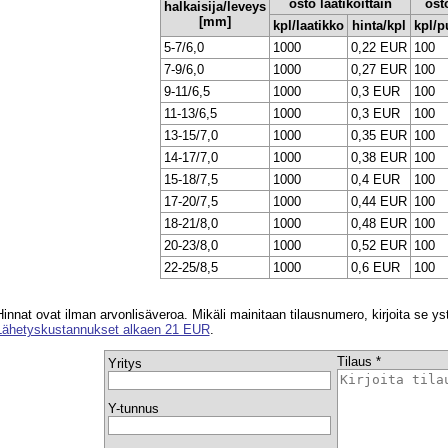
osto laatikoittain
ost
halkaisija/leveys
[mm]
kpl/laatikko
hinta/kpl
kpl/p
5-7/6,0
1000
0,22 EUR
100
7-9/6,0
1000
0,27 EUR
100
9-11/6,5
1000
0,3 EUR
100
11-13/6,5
1000
0,3 EUR
100
13-15/7,0
1000
0,35 EUR
100
14-17/7,0
1000
0,38 EUR
100
15-18/7,5
1000
0,4 EUR
100
17-20/7,5
1000
0,44 EUR
100
18-21/8,0
1000
0,48 EUR
100
20-23/8,0
1000
0,52 EUR
100
22-25/8,5
1000
0,6 EUR
100
Hinnat ovat ilman arvonlisäveroa. Mikäli mainitaan tilausnumero, kirjoita se yst
Lähetyskustannukset alkaen 21 EUR
.
Tilaus *
Yritys
Y-tunnus